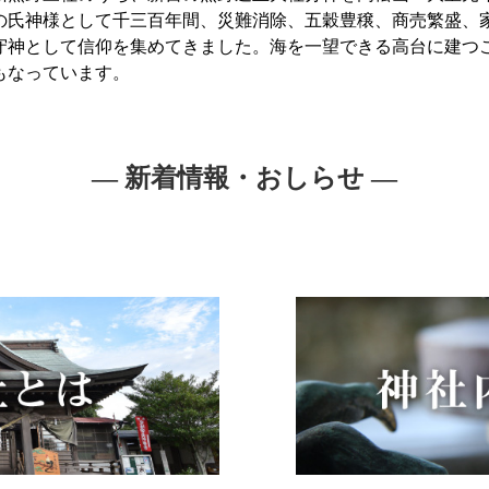
の氏神様として千三百年間、災難消除、五穀豊穣、商売繁盛、
守神として信仰を集めてきました。海を一望できる高台に建つ
もなっています。
― 新着情報・おしらせ ―